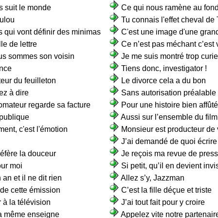
s suit le monde
Ce qui nous ramène au fon
oulou
Tu connais l'effet cheval de 
s qui vont définir des minimas
C'est une image d'une gran
le de lettre
Ce n’est pas méchant c’est 
us sommes son voisin
Je me suis montré trop curie
ance
Tiens donc, investigator !
eur du feuilleton
Le divorce cela a du bon
ez à dire
Sans autorisation préalable
omateur regarde sa facture
Pour une histoire bien affût
épublique
Aussi sur l’ensemble du film
ent, c'est l'émotion
Monsieur est producteur d
J’ai demandé de quoi écrire
réfère la douceur
Je reçois ma revue de pres
our moi
Si petit, qu’il en devient invi
an et il ne dit rien
Allez s’y, Jazzman
n de cette émission
C’est la fille déçue et triste
 à la télévision
J’ai tout fait pour y croire
 la même enseigne
Appelez vite notre partenair