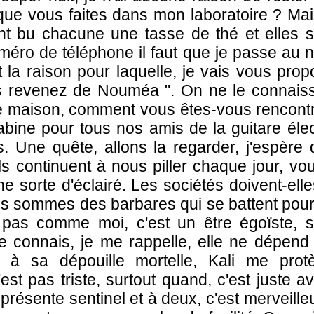
que vous faites dans mon laboratoire ? Ma
ont bu chacune une tasse de thé et elles so
ro de téléphone il faut que je passe au 
t la raison pour laquelle, je vais vous pro
s revenez de Nouméa ". On ne le connaissa
e maison, comment vous êtes-vous rencont
Sabine pour tous nos amis de la guitare élec
. Une quête, allons la regarder, j'espère
Ils continuent à nous piller chaque jour, vous
ne sorte d'éclairé. Les sociétés doivent-ell
us sommes des barbares qui se battent pour u
 pas comme moi, c'est un être égoïste, su
le connais, je me rappelle, elle ne dépend
 à sa dépouille mortelle, Kali me prot
'est pas triste, surtout quand, c'est juste 
résente sentinel et à deux, c'est merveill