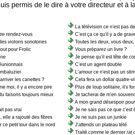
uis permis de le dire à votre directeur et à l
La télévision ce n'est pas de
tre rendez-vous
C'est ça ce qu'il y a de grav
des violons sonotones
Toutes les deux, vous deux,
tout pour Frolic
Vous préparez un livre ?
une
Je pense qu'il est tête de co
Réunionnais
C'est un agent double
ombaluzier
L'amour ce n'est pas un sti
rriver les canettes ?
Cela fera un dollar quatre-v
e moi, il y a encore pire
Plus de loup solitaire, it's fo
 du faisons toujours mieux
Je tacherai de m'en souveni
A mon grand désespoir pour 
it pas vrai
Je ne sais pas ce que c'est 
 elle a rajouté des fibres
Je ne suis pas un junkie
ce petit tour dans le nord
J'attends un plateau télé
Traité comme le dernier rat 