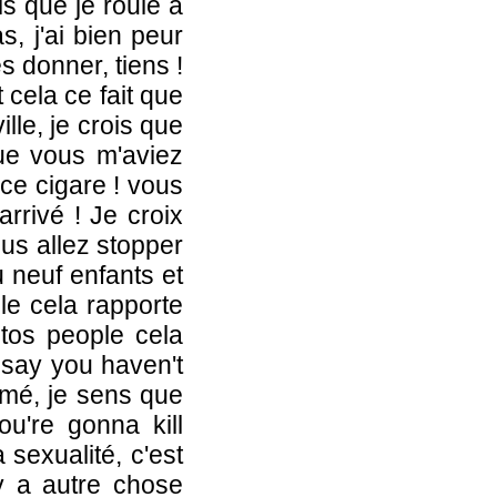
is que je roule à
, j'ai bien peur
s donner, tiens !
cela ce fait que
ille, je crois que
que vous m'aviez
 ce cigare ! vous
arrivé ! Je croix
ous allez stopper
 neuf enfants et
le cela rapporte
otos people cela
u say you haven't
ramé, je sens que
ou're gonna kill
sexualité, c'est
 y a autre chose