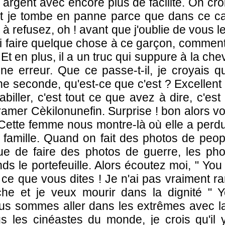
e argent avec encore plus de facilité. On cro
t je tombe en panne parce que dans ce cas
 refusez, oh ! avant que j'oublie de vous le
ui faire quelque chose à ce garçon, comment 
 Et en plus, il a un truc qui suppure à la chev
e erreur. Que ce passe-t-il, je croyais 
ne seconde, qu'est-ce que c'est ? Excellent
iller, c'est tout ce que avez à dire, c'est 
Kramer Cèkilonunefin. Surprise ! bon alors v
 Cette femme nous montre-là où elle a perdu
e famille. Quand on fait des photos de peop
ue de faire des photos de guerre, les ph
ds le portefeuille. Alors écoutez moi, " Yo
 à ce que vous dites ! Je n'ai pas vraiment 
he et je veux mourir dans la dignité " Y
s sommes aller dans les extrêmes avec la 
us les cinéastes du monde, je crois qu'il