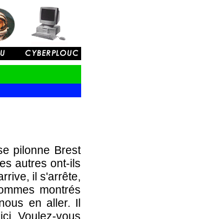
se pilonne Brest
s autres ont-ils
rive, il s'arrête,
s sommes montrés
ous en aller. Il
 ici. Voulez-vous