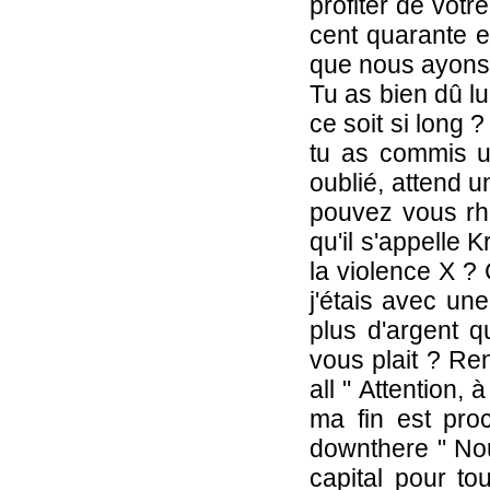
profiter de votr
cent quarante e
que nous ayons à
Tu as bien dû l
ce soit si long ?
tu as commis un
oublié, attend u
pouvez vous rhab
qu'il s'appelle 
la violence X ?
j'étais avec un
plus d'argent q
vous plait ? Ren
all " Attention,
ma fin est proc
downthere " Nou
capital pour to