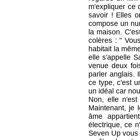
m'expliquer ce 
savoir ! Elles 
compose un numé
la maison. C'es
colères : " Vou
habitait la mêm
elle s'appelle 
venue deux fois
parler anglais. 
ce type, c'est u
un idéal car no
Non, elle n'est
Maintenant, je 
âme appartient
électrique, ce n
Seven Up vous p