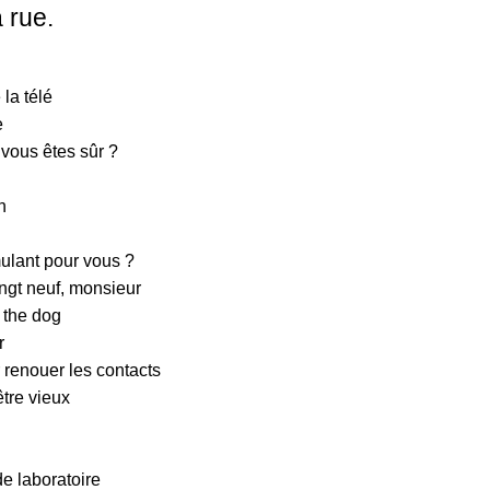
a rue.
 la télé
e
 vous êtes sûr ?
n
mulant pour vous ?
ingt neuf, monsieur
r the dog
r
renouer les contacts
être vieux
de laboratoire