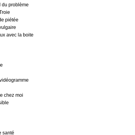
d du problème
Troie
de piétée
vulgaire
ux avec la boite
ée
e vidéogramme
se chez moi
sible
e santé