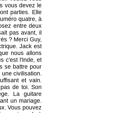
is vous devez le
nt parties. Elle
numéro quatre, à
posez entre deux
it pas avant, il
rés ? Merci Guy,
trique. Jack est
 que nous allons
 c'est l'Inde, et
es se battre pour
ne civilisation.
ffisant et vain.
 pas de toi. Son
ège. La guitare
avant un mariage.
eux. Vous pouvez