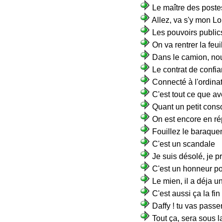
Le maître des poste
Allez, va s'y mon L
Les pouvoirs public
On va rentrer la feuil
Dans le camion, no
Le contrat de confi
Connecté à l'ordinat
C'est tout ce que av
Quant un petit cons
On est encore en r
Fouillez le baraquem
C'est un scandale
Je suis désolé, je p
C'est un honneur p
Le mien, il a déja un 
C'est aussi ça la fi
Daffy ! tu vas passer
Tout ça, sera sous