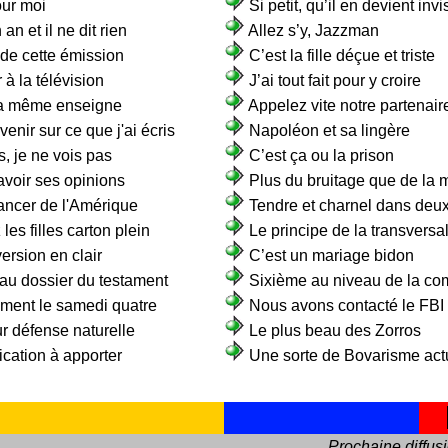
our moi
Si petit, qu’il en devient invi
an et il ne dit rien
Allez s’y, Jazzman
n de cette émission
C’est la fille déçue et triste
 à la télévision
J’ai tout fait pour y croire
 la même enseigne
Appelez vite notre partenair
venir sur ce que j'ai écris
Napoléon et sa lingère
s, je ne vois pas
C’est ça ou la prison
avoir ses opinions
Plus du bruitage que de la
cancer de l'Amérique
Tendre et charnel dans deu
 les filles carton plein
Le principe de la transversa
 version en clair
C’est un mariage bidon
au dossier du testament
Sixième au niveau de la co
ement le samedi quatre
Nous avons contacté le FBI
eur défense naturelle
Le plus beau des Zorros
fication à apporter
Une sorte de Bovarisme act
Prochaine diffus