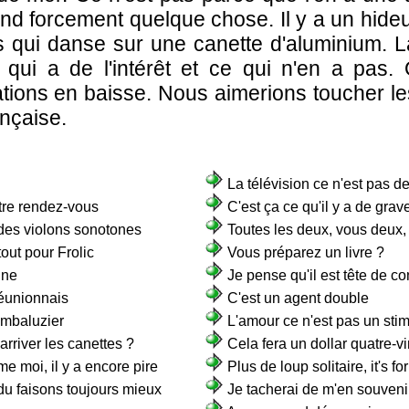
nd forcement quelque chose. Il y a un hideu
s qui danse sur une canette d'aluminium. L
 qui a de l'intérêt et ce qui n'en a pas.
ations en baisse. Nous aimerions toucher les
ançaise.
La télévision ce n'est pas de
tre rendez-vous
C'est ça ce qu'il y a de grav
des violons sonotones
Toutes les deux, vous deux,
tout pour Frolic
Vous préparez un livre ?
une
Je pense qu'il est tête de co
Réunionnais
C'est un agent double
ombaluzier
L'amour ce n'est pas un sti
rriver les canettes ?
Cela fera un dollar quatre-v
e moi, il y a encore pire
Plus de loup solitaire, it's fo
 du faisons toujours mieux
Je tacherai de m'en souveni