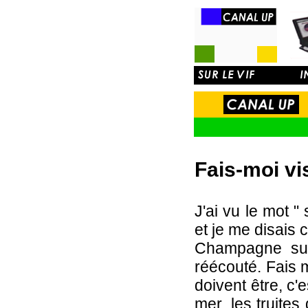
Fais-moi vis
J'ai vu le mot "
et je me disais c
Champagne sur
réécouté. Fais m
doivent être, c'
mer, les truite