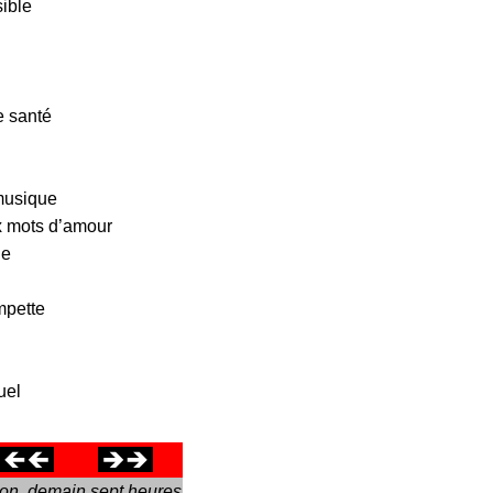
sible
e santé
 musique
x mots d’amour
le
mpette
uel
ion, demain sept heures