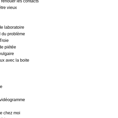
renouer les contacts
être vieux
de laboratoire
d du problème
Troie
de piétée
vulgaire
ux avec la boite
ée
e vidéogramme
se chez moi