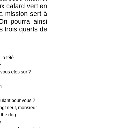
x cafard vert en
a mission sert à
 On pourra ainsi
 trois quarts de
 la télé
e
 vous êtes sûr ?
n
mulant pour vous ?
ingt neuf, monsieur
r the dog
r