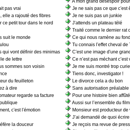
A mon grand désespoir pour 
it pas vrai
Je ne sais pas ce que c'est 
 elle a rajouté des fibres
Je ne suis pas un junkie
ce petit tour dans le nord
J'attends un plateau télé
Traité comme le dernier rat 
s suit le monde
Ce qui nous ramène au fon
oulou
Tu connais l'effet cheval de 
s qui vont définir des minimas
C'est une image d'une gran
le de lettre
Ce n’est pas méchant c’est 
us sommes son voisin
Je me suis montré trop curie
ance
Tiens donc, investigator !
eur du feuilleton
Le divorce cela a du bon
ez à dire
Sans autorisation préalable
omateur regarde sa facture
Pour une histoire bien affût
épublique
Aussi sur l’ensemble du film
ent, c'est l'émotion
Monsieur est producteur d
J’ai demandé de quoi écrire
réfère la douceur
Je reçois ma revue de pres