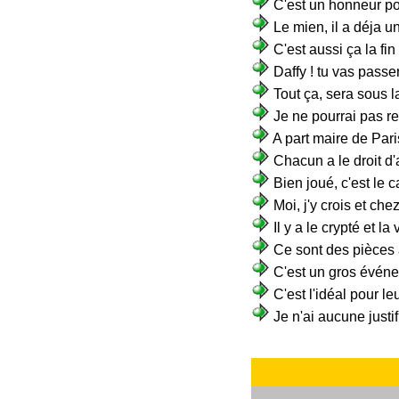
C'est un honneur p
Le mien, il a déja un 
C'est aussi ça la fi
Daffy ! tu vas passer
Tout ça, sera sous
Je ne pourrai pas re
A part maire de Pari
Chacun a le droit d'
Bien joué, c'est le 
Moi, j'y crois et chez
Il y a le crypté et la
Ce sont des pièces 
C'est un gros évén
C'est l'idéal pour l
Je n'ai aucune justi