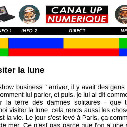
iter la lune
 show business " arriver, il y avait des gens
omment lui parler, et puis, je lui ai dit comm
 la terre des damnés solitaires - que t
oi visiter la lune, cela rends aussi les ch
est la vie. Le jour s'est levé à Paris, ça com
s de mer. Ce n'est pas parce que l'on a une 