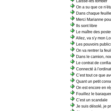
Laisse-les tomber
On a su que ce n'éta
Dans chaque feuille,
Merci Marianne pour 
Ils sont libre
Le maître des poste
Allez, va s'y mon L
Les pouvoirs public
On va rentrer la feuil
Dans le camion, no
Le contrat de confi
Connecté à l'ordinat
C'est tout ce que av
Quant un petit cons
On est encore en r
Fouillez le baraquem
C'est un scandale
Je suis désolé, je p